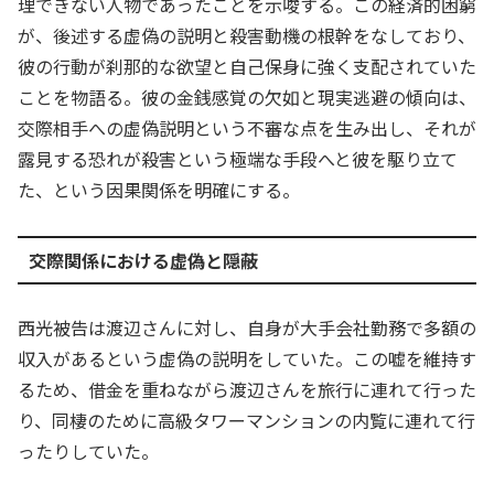
理できない人物であったことを示唆する。この経済的困窮
が、後述する虚偽の説明と殺害動機の根幹をなしており、
彼の行動が刹那的な欲望と自己保身に強く支配されていた
ことを物語る。彼の金銭感覚の欠如と現実逃避の傾向は、
交際相手への虚偽説明という不審な点を生み出し、それが
露見する恐れが殺害という極端な手段へと彼を駆り立て
た、という因果関係を明確にする。
交際関係における虚偽と隠蔽
西光被告は渡辺さんに対し、自身が大手会社勤務で多額の
収入があるという虚偽の説明をしていた。この嘘を維持す
るため、借金を重ねながら渡辺さんを旅行に連れて行った
り、同棲のために高級タワーマンションの内覧に連れて行
ったりしていた。