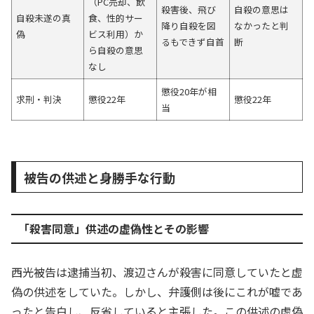
（PC売却、飲
殺害後、飛び
自殺の意思は
自殺未遂の真
食、性的サー
降り自殺を図
なかったと判
偽
ビス利用）か
るもできず自首
断
ら自殺の意思
なし
懲役20年が相
求刑・判決
懲役22年
懲役22年
当
被告の供述と身勝手な行動
「殺害同意」供述の虚偽性とその影響
西光被告は逮捕当初、渡辺さんが殺害に同意していたと虚
偽の供述をしていた。しかし、弁護側は後にこれが嘘であ
ったと告白し、反省していると主張した。この供述の虚偽