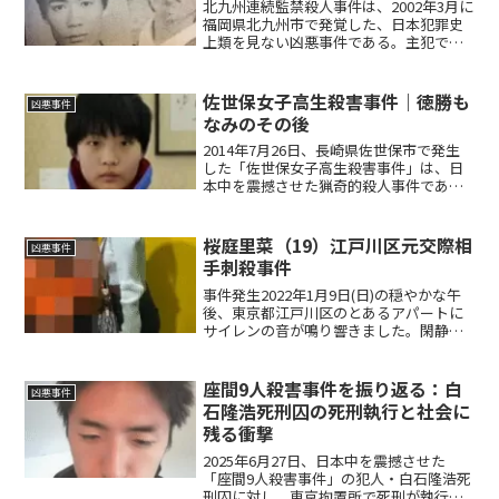
北九州連続監禁殺人事件は、2002年3月に
福岡県北九州市で発覚した、日本犯罪史
上類を見ない凶悪事件である。主犯であ
る松永太と内縁の妻・緒方純子によっ
て、親族を含む7人が惨殺されただけでな
く、長期間にわたる監禁、想像を絶する
佐世保女子高生殺害事件｜徳勝も
凶悪事件
虐待、そして「家族...
なみのその後
2014年7月26日、長崎県佐世保市で発生
した「佐世保女子高生殺害事件」は、日
本中を震撼させた猟奇的殺人事件であ
る。加害者も被害者も当時15歳の女子高
生で、しかも中学時代からの親友同士と
いう事実は、多くの人々に言葉を失わせ
桜庭里菜（19）江戸川区元交際相
凶悪事件
た。加害者の徳勝も...
手刺殺事件
事件発生2022年1月9日(日)の穏やかな午
後、東京都江戸川区のとあるアパートに
サイレンの音が鳴り響きました。閑静な
住宅街を突如かき乱したのは、一件の110
番通報です。「元カノに刺された…！」
と必死に訴える若い男性の震えた声――電話
座間9人殺害事件を振り返る：白
凶悪事件
の主は佐...
石隆浩死刑囚の死刑執行と社会に
残る衝撃
2025年6月27日、日本中を震撼させた
「座間9人殺害事件」の犯人・白石隆浩死
刑囚に対し、東京拘置所で死刑が執行さ