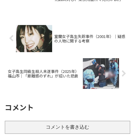
れました。この事件は2017年に神奈川県
座間市のアパートで若者9人の命が奪われ
た猟奇犯罪であり、犯行の残虐さと動機
の卑劣さから...
室蘭女子高生失踪事件（2001年）｜疑惑
の人物に関する考察
女子高生同級生殺人未遂事件（2025年）
福山市｜「距離感のずれ」が招いた悲劇
コメント
コメントを書き込む