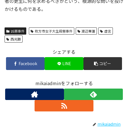
者の更生に何を求めるべきかという、根源的な問いを投げ
かけるものである。
凶悪事件
枚方市女子大生殺害事件
渡辺華蓮
虚言
西光勝
シェアする
Facebook
LINE
コピー
mikaiadminをフォローする
mikaiadmin