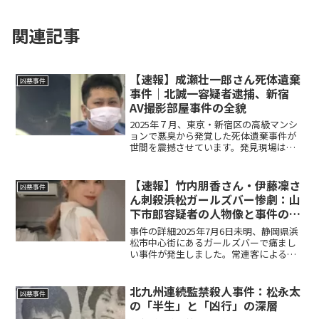
関連記事
【速報】成瀬壮一郎さん死体遺棄
凶悪事件
事件｜北誠一容疑者逮捕、新宿
AV撮影部屋事件の全貌
2025年７月、東京・新宿区の高級マンシ
ョンで悪臭から発覚した死体遺棄事件が
世間を震撼させています。発見現場はア
ダルトビデオ（AV）の撮影用レンタルル
ームとも報じられ、事件の異様さと業界
の闇が浮き彫りになりました。警視庁は
【速報】竹内朋香さん・伊藤凜さ
凶悪事件
容疑者の北誠一（き...
ん刺殺――浜松ガールズバー惨劇：山
下市郎容疑者の人物像と事件の全
貌
事件の詳細2025年7月6日未明、静岡県浜
松市中心街にあるガールズバーで痛まし
い事件が発生しました。常連客による凶
行で、若い女性従業員2名が命を落として
います。以下に事件の概要をまとめま
す。発生日時：2025年7月6日 午前1時ご
北九州連続監禁殺人事件：松永太
凶悪事件
ろ発生場所...
の「半生」と「凶行」の深層