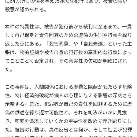
に64カ所もの傷を与えた残忍な犯行であり、被告の強い
殺意が認められる。
本件の特異性は、被告が犯行後から裁判に至るまで、一貫
して自己保身と責任回避のための虚偽の供述や行動を繰り
返した点にある。「殺害同意」や「自殺未遂」といった主
張は、物的証拠や被告自身の犯行後の享楽的な行動によっ
てことごとく否定され、その真実性の欠如が明確にされ
た。
この事件は、人間関係における虚偽と隠蔽がもたらす危険
性、特に経済的破綻が個人の心理に与える影響の深刻さを
示唆する。また、犯罪者が自己の責任を回避するために虚
偽の供述を繰り返す可能性と、それを司法がいかに見抜
き、真実を追求していくかの重要性を改めて浮き彫りにし
た。被告の行動は、真の反省とは何か、そして社会が犯罪