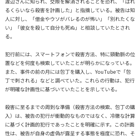
渡辺さんに知られ、交際を解消されることを恐れ、「ばれ
るくらいなら殺害を計画した」と指摘している。被告は知
人に対し、「借金やウソがバレるのが怖い」「別れたくな
い」「彼女を殺して自分も死ぬ」と相談していたとされ
る。
犯行前には、スマートフォンで殺害方法、特に頸動脈の位
置などを何度も検索していたことが明らかになっている。
また、事件の前の月には包丁を購入し、YouTubeで「包
丁で刺される」などと調べていた。これらの行動は、犯行
が明確な計画性に基づいていたことを示している。
殺害に至るまでの周到な準備（殺害方法の検索、包丁の購
入）は、被告の犯行が衝動的なものではなく、冷徹な計算
に基づく計画的犯行であったことを明確に示す。この計画
性は、被告が自身の虚偽が露呈する事態を極度に恐れ、そ