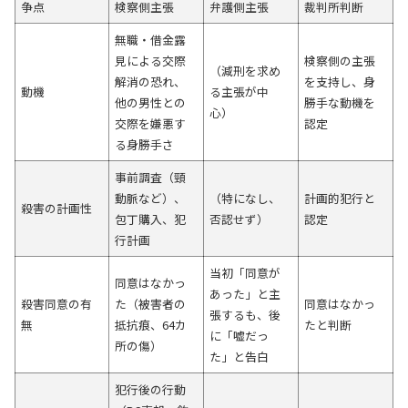
争点
検察側主張
弁護側主張
裁判所判断
無職・借金露
見による交際
検察側の主張
（減刑を求め
解消の恐れ、
を支持し、身
動機
る主張が中
他の男性との
勝手な動機を
心）
交際を嫌悪す
認定
る身勝手さ
事前調査（頸
動脈など）、
（特になし、
計画的犯行と
殺害の計画性
包丁購入、犯
否認せず）
認定
行計画
当初「同意が
同意はなかっ
あった」と主
殺害同意の有
た（被害者の
同意はなかっ
張するも、後
無
抵抗痕、64カ
たと判断
に「嘘だっ
所の傷）
た」と告白
犯行後の行動