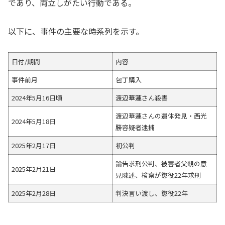
であり、両立しがたい行動である。
以下に、事件の主要な時系列を示す。
日付/期間
内容
事件前月
包丁購入
2024年5月16日頃
渡辺華蓮さん殺害
渡辺華蓮さんの遺体発見・西光
2024年5月18日
勝容疑者逮捕
2025年2月17日
初公判
論告求刑公判、被害者父親の意
2025年2月21日
見陳述、検察が懲役22年求刑
2025年2月28日
判決言い渡し、懲役22年