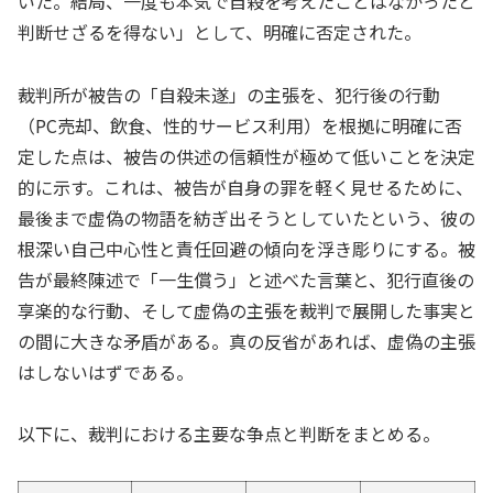
いた。結局、一度も本気で自殺を考えたことはなかったと
判断せざるを得ない」として、明確に否定された。
裁判所が被告の「自殺未遂」の主張を、犯行後の行動
（PC売却、飲食、性的サービス利用）を根拠に明確に否
定した点は、被告の供述の信頼性が極めて低いことを決定
的に示す。これは、被告が自身の罪を軽く見せるために、
最後まで虚偽の物語を紡ぎ出そうとしていたという、彼の
根深い自己中心性と責任回避の傾向を浮き彫りにする。被
告が最終陳述で「一生償う」と述べた言葉と、犯行直後の
享楽的な行動、そして虚偽の主張を裁判で展開した事実と
の間に大きな矛盾がある。真の反省があれば、虚偽の主張
はしないはずである。
以下に、裁判における主要な争点と判断をまとめる。