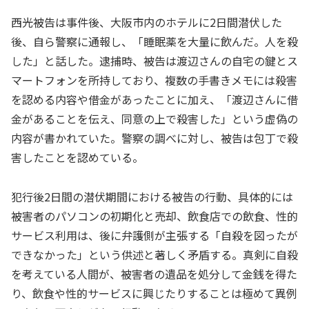
西光被告は事件後、大阪市内のホテルに2日間潜伏した
後、自ら警察に通報し、「睡眠薬を大量に飲んだ。人を殺
した」と話した。逮捕時、被告は渡辺さんの自宅の鍵とス
マートフォンを所持しており、複数の手書きメモには殺害
を認める内容や借金があったことに加え、「渡辺さんに借
金があることを伝え、同意の上で殺害した」という虚偽の
内容が書かれていた。警察の調べに対し、被告は包丁で殺
害したことを認めている。
犯行後2日間の潜伏期間における被告の行動、具体的には
被害者のパソコンの初期化と売却、飲食店での飲食、性的
サービス利用は、後に弁護側が主張する「自殺を図ったが
できなかった」という供述と著しく矛盾する。真剣に自殺
を考えている人間が、被害者の遺品を処分して金銭を得た
り、飲食や性的サービスに興じたりすることは極めて異例