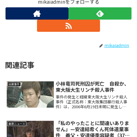
mikaiadminをフォローする
mikaiadmin
関連記事
小林竜司死刑囚が死亡 自殺か、
凶悪事件
東大阪大生リンチ殺人事件
事件の発生と経緯東大阪大生リンチ殺人
事件（正式名称：東大阪集団暴行殺人事
件）は、2006年6月19日未明に発生した
残虐極まりない集団リンチ殺人事件で
す。被害者は当時21歳の大学生・藤本翔
士さん（東大阪大学生）と友人の岩上哲
「私のやったことに間違いありま
最新ニュース
也さん（21歳、無...
せん」—安達結希くん死体遺棄事
件 義父・安達優季容疑者（37）