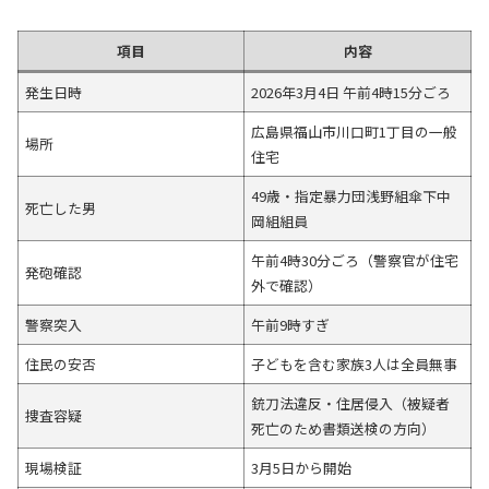
項目
内容
発生日時
2026年3月4日 午前4時15分ごろ
広島県福山市川口町1丁目の一般
場所
住宅
49歳・指定暴力団浅野組傘下中
死亡した男
岡組組員
午前4時30分ごろ（警察官が住宅
発砲確認
外で確認）
警察突入
午前9時すぎ
住民の安否
子どもを含む家族3人は全員無事
銃刀法違反・住居侵入（被疑者
捜査容疑
死亡のため書類送検の方向）
現場検証
3月5日から開始