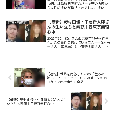
10日、北海道日高町のバーで壁の内部か
ら女性の遺体が発見されました。遺体は
細長い物置スペースに隠されており、ベ
ニヤ板で覆われた約40センチ四方の穴か
ら奥の空間に横たわっていました。遺体
【最新】野村由佳・中窪新太郎さ
不可解・不審死事件
は死後10日ほど...
んの生い立ちと素顔｜西東京無理
心中
2025年12月に起きた西東京市母子死亡事
件。この事件の核心にいる二人——野村由
佳さん（享年36）と中窪新太郎さん（享
年27）は、それぞれどんな人生を歩んで
きたのか。報道・証言をもとに、確認で
きる範囲で二人の生い立ちと人物像を整
理した。■ ...
【速報】世界を席巻したXGの「生みの
親」、ワールドツアー中に逮捕｜SIMON
コカイン所持事件の全貌
【最新】野村由佳・中窪新太郎さんの生
い立ちと素顔｜西東京無理心中