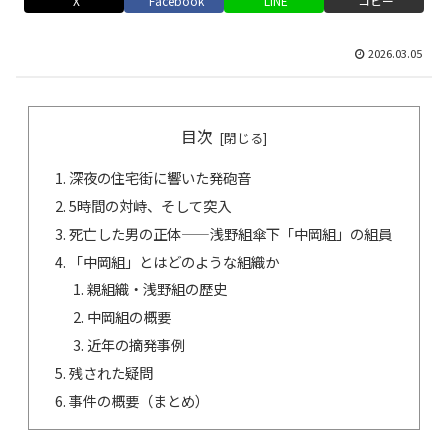
X
Facebook
LINE
コピー
2026.03.05
目次
深夜の住宅街に響いた発砲音
5時間の対峙、そして突入
死亡した男の正体——浅野組傘下「中岡組」の組員
「中岡組」とはどのような組織か
親組織・浅野組の歴史
中岡組の概要
近年の摘発事例
残された疑問
事件の概要（まとめ）