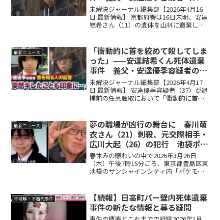
逮捕と浮かび上がる人物像
未解決ジャーナル編集部【2026年4月16
日 最新情報】 京都府警は16日未明、安達
結希さん（11）の遺体を山林に遺棄した
として、義父・安達優季容疑者（37）を
死体遺棄容疑で逮捕した。現時点での容
疑は死体遺棄のみで、死因は不明。今
「衝動的に首を絞めて殺してしま
最新ニュース
後、結希さ...
った」——安達結希くん死体遺棄
事件 義父・安達優季容疑者の全
貌と捜査の内幕
未解決ジャーナル編集部【2026年4月17
日 最新情報】 安達優季容疑者（37）が逮
捕前の任意聴取において「衝動的に首を
絞めて殺してしまった」という趣旨の供
述をしていたことが判明。ドライブレコ
ーダーの映像に「不自然な空白」が存在
夢の職場が凶行の舞台に｜春川萌
最新ニュース
し、行方不明...
衣さん（21）刺殺、元交際相手・
広川大起（26）の犯行 池袋ポケ
モンセンター事件
春休みの賑わいの中で2026年3月26日
（木）午後7時15分ごろ、東京都豊島区東
池袋のサンシャインシティ内「ポケモン
センターメガトウキョー」——子ども連れ
の家族や外国人観光客で賑わう、春休み
の大型店舗に、警報音が響き渡った。
【続報】日高町バー壁内死体遺棄
不可解・不審死事件
「中で刃物を持っ...
事件の新たな情報と募る疑問
事件の概要とこれまでの経緯2026年1月