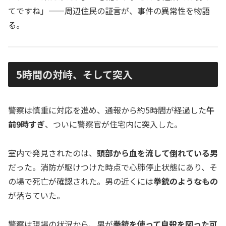
てですね」——周辺住民の証言が、事件の異常性を物語
る。
5時間の対峙、そして突入
警察は慎重に対応を進め、通報から約5時間が経過した
午
前9時すぎ
、ついに警察官が住宅内に突入した。
室内で発見されたのは、
頭部から血を流して倒れている男
だった。消防が駆けつけた時点で心肺停止状態にあり、そ
の場で死亡が確認された。男の近くには
拳銃のようなもの
が落ちていた。
警察は現場の状況から、男が
拳銃を使って自殺を図った可