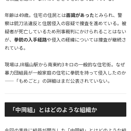
年齢は49歳。住宅の住民とは
面識があった
とみられ、警
察は銃刀法違反と住居侵入の容疑で捜査を進めている。被
疑者が死亡しているため刑事裁判にかけられることはない
が、
拳銃の入手経路
や侵入の経緯については捜査が継続さ
れている。
現場はJR福山駅から南東約3キロの一般的な住宅街。なぜ
暴力団組員が一般家庭の住宅に拳銃を持って侵入したのか
——「もめごと」の詳細はまだ公表されていない。
「中岡組」とはどのような組織か
今回の事件に組員が関与した「中岡組」とはどのような組