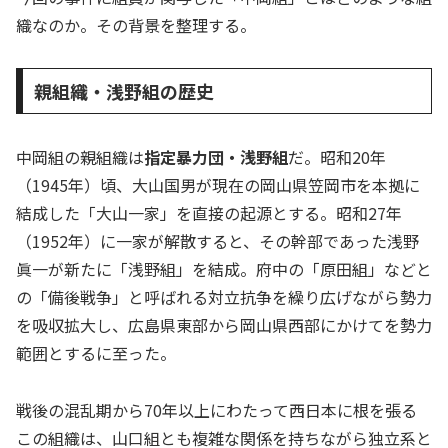
織なのか。その背景を整理する。
親組織・浅野組の歴史
中岡組の親組織は
指定暴力団・浅野組
だ。昭和20年
（1945年）頃、大山国男が現在の岡山県笠岡市を本拠に
結成した「大山一家」を直接の起源とする。昭和27年
（1952年）に一家が解散すると、その幹部であった浅野
眞一が新たに「浅野組」を結成。府中の「原田組」などと
の「備後戦争」と呼ばれる対立抗争を繰り広げながら勢力
を吸収拡大し、広島県東部から岡山県西部にかけてを勢力
範囲とするに至った。
戦後の混乱期から70年以上にわたって西日本に根を張る
この組織は、山口組とも複雑な関係を持ちながら独立系と