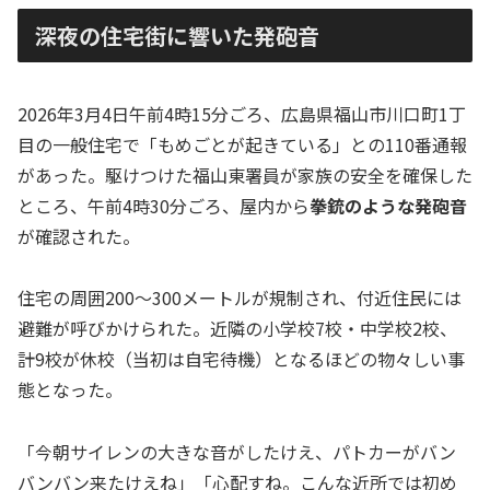
深夜の住宅街に響いた発砲音
2026年3月4日午前4時15分ごろ、広島県福山市川口町1丁
目の一般住宅で「もめごとが起きている」との110番通報
があった。駆けつけた福山東署員が家族の安全を確保した
ところ、午前4時30分ごろ、屋内から
拳銃のような発砲音
が確認された。
住宅の周囲200〜300メートルが規制され、付近住民には
避難が呼びかけられた。近隣の小学校7校・中学校2校、
計9校が休校（当初は自宅待機）となるほどの物々しい事
態となった。
「今朝サイレンの大きな音がしたけえ、パトカーがバン
バンバン来たけえね」「心配すね。こんな近所では初め