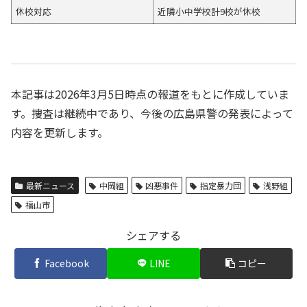
休校対応
近隣小中学校計9校が休校
本記事は2026年3月5日時点の報道をもとに作成していま
す。捜査は継続中であり、今後の広島県警の発表によって
内容を更新します。
最新ニュース
中岡組
凶悪事件
指定暴力団
浅野組
福山市
シェアする
Facebook
LINE
コピー