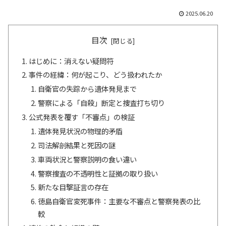
2025.06.20
目次
はじめに：消えない疑問符
事件の経緯：何が起こり、どう扱われたか
自衛官の失踪から遺体発見まで
警察による「自殺」断定と捜査打ち切り
公式発表を覆す「不審点」の検証
遺体発見状況の物理的矛盾
司法解剖結果と死因の謎
車両状況と警察説明の食い違い
警察捜査の不透明性と証拠の取り扱い
新たな目撃証言の存在
徳島自衛官変死事件：主要な不審点と警察発表の比
較