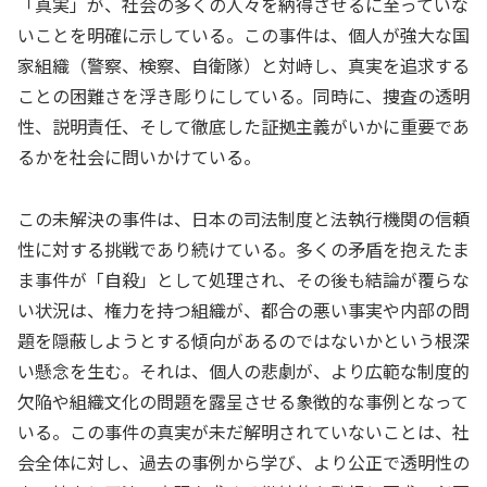
「真実」が、社会の多くの人々を納得させるに至っていな
いことを明確に示している。この事件は、個人が強大な国
家組織（警察、検察、自衛隊）と対峙し、真実を追求する
ことの困難さを浮き彫りにしている。同時に、捜査の透明
性、説明責任、そして徹底した証拠主義がいかに重要であ
るかを社会に問いかけている。
この未解決の事件は、日本の司法制度と法執行機関の信頼
性に対する挑戦であり続けている。多くの矛盾を抱えたま
ま事件が「自殺」として処理され、その後も結論が覆らな
い状況は、権力を持つ組織が、都合の悪い事実や内部の問
題を隠蔽しようとする傾向があるのではないかという根深
い懸念を生む。それは、個人の悲劇が、より広範な制度的
欠陥や組織文化の問題を露呈させる象徴的な事例となって
いる。この事件の真実が未だ解明されていないことは、社
会全体に対し、過去の事例から学び、より公正で透明性の