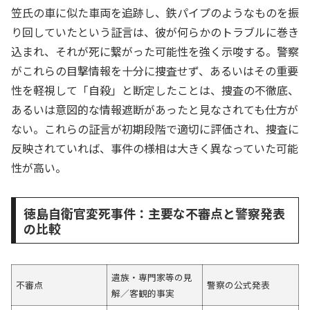
笠氏の車に似た車両を追跡し、鉄パイプのようなものを振
り回していたという証言は、彼が何らかのトラブルに巻き
込まれ、それが死に繋がった可能性を強く示唆する。警察
がこれらの目撃情報を十分に捜査せず、あるいはその重要
性を軽視して「自殺」と断定したことは、捜査の不徹底、
あるいは意図的な情報遮断があったと見なされても仕方が
ない。これらの証言が初期段階で適切に評価され、捜査に
反映されていれば、事件の様相は大きく異なっていた可能
性が高い。
徳島自衛官変死事件：主要な不審点と警察発表
の比較
遺族・専門家等の見
不審点
警察の公式発表
解／客観的事実