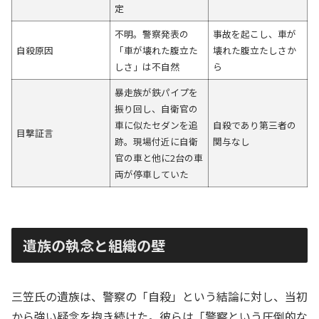
定
不明。警察発表の
事故を起こし、車が
自殺原因
「車が壊れた腹立た
壊れた腹立たしさか
しさ」は不自然
ら
暴走族が鉄パイプを
振り回し、自衛官の
車に似たセダンを追
自殺であり第三者の
目撃証言
跡。現場付近に自衛
関与なし
官の車と他に2台の車
両が停車していた
遺族の執念と組織の壁
三笠氏の遺族は、警察の「自殺」という結論に対し、当初
から強い疑念を抱き続けた。彼らは「警察という圧倒的な