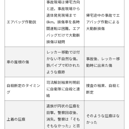
事故現場は帰宅方向
と逆。事故現場から
遺体発見現場まで
帰宅途中の事故でエ
エアバッグ作動説
8km。損傷車を長時
アバッグ作動による
間運転は困難。エア
大動脈損傷
バッグだけで大動脈
損傷は疑問
レッカー移動では付
かない不自然な傷。
事故後、レッカー移
車の屋根の傷
鉄パイプで叩かれた
動時に出来た傷
ような痕跡
司法解剖結果判明前
自殺断定のタイミン
捜査の結果、自殺と
に自衛隊に自殺と連
グ
断定
絡
遺族が円状の圧痕を
目撃。警察回収後、
そのような圧痕はな
上着の圧痕
消失。警察は「そも
かった
そもなかった」と否