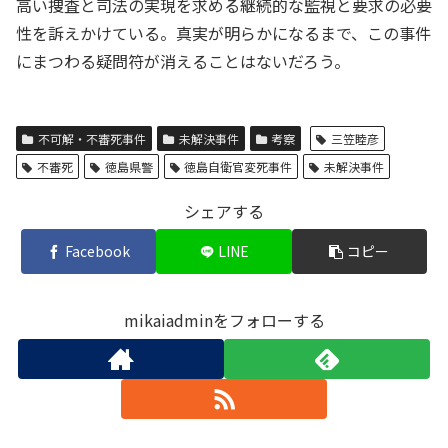
高い捜査と司法の実現を求める継続的な監視と要求の必要
性を訴えかけている。真実が明らかになるまで、この事件
にまつわる疑問符が消えることはないだろう。
不可解・不審死事件
未解決事件
考察
三笠睦彦
不審死
徳島県警
徳島自衛官変死事件
未解決事件
シェアする
Facebook
LINE
コピー
mikaiadminをフォローする