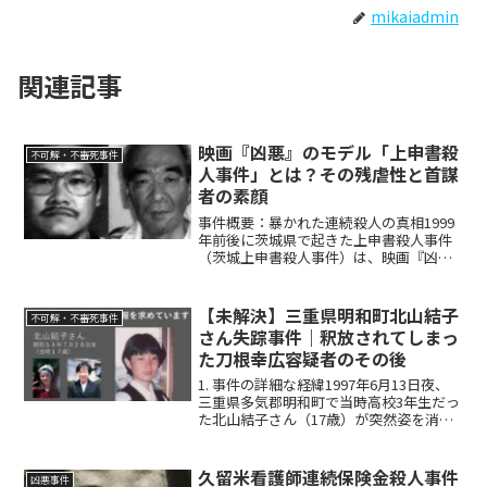
mikaiadmin
関連記事
映画『凶悪』のモデル「上申書殺
不可解・不審死事件
人事件」とは？その残虐性と首謀
者の素顔
事件概要：暴かれた連続殺人の真相1999
年前後に茨城県で起きた上申書殺人事件
（茨城上申書殺人事件）は、映画『凶
悪』のモデルとなった実在の連続殺人事
件です。事件名の「上申書」とは、後藤
良次死刑囚（元暴力団組長の男G）が自ら
【未解決】三重県明和町北山結子
不可解・不審死事件
関与した未解決殺人に...
さん失踪事件｜釈放されてしまっ
た刀根幸広容疑者のその後
1. 事件の詳細な経緯1997年6月13日夜、
三重県多気郡明和町で当時高校3年生だっ
た北山結子さん（17歳）が突然姿を消し
ました。結子さんは松阪工業高校に通う
傍ら、地元の学習塾で採点のアルバイト
をしており、この日も午後8時頃まで勤務
久留米看護師連続保険金殺人事件
凶悪事件