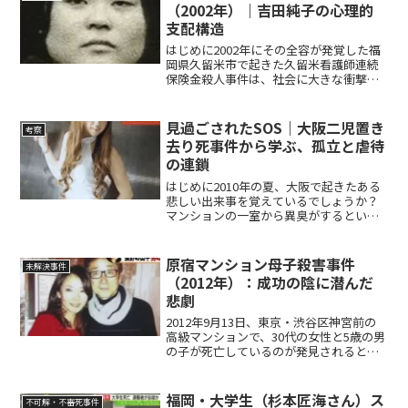
していま...
（2002年）｜吉田純子の心理的
支配構造
はじめに2002年にその全容が発覚した福
岡県久留米市で起きた久留米看護師連続
保険金殺人事件は、社会に大きな衝撃を
与え、「黒い看護婦」というノンフィク
ション作品の題材となり、ドラマ化もさ
れるなど、広くその名を知らしめまし
見過ごされたSOS｜大阪二児置き
考察
た。この事件は、「白衣...
去り死事件から学ぶ、孤立と虐待
の連鎖
はじめに2010年の夏、大阪で起きたある
悲しい出来事を覚えているでしょうか？
マンションの一室から異臭がするという
通報があり、そこで見つかったのは、た
った3歳と1歳という幼い2人の子どもの遺
体でした。母親が約50日間も子どもたち
原宿マンション母子殺害事件
未解決事件
を放置し、餓死...
（2012年）：成功の陰に潜んだ
悲劇
2012年9月13日、東京・渋谷区神宮前の
高級マンションで、30代の女性と5歳の男
の子が死亡しているのが発見されるとい
う衝撃的な事件が起こりました。原宿駅
の目の前に位置するこのマンションは、
月額100万円を超える家賃の部屋もあるほ
福岡・大学生（杉本匠海さん）ス
不可解・不審死事件