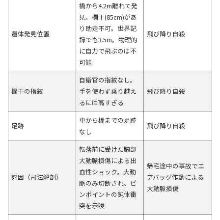
橋から4.2m離れて発
見。欄干(85cm)があ
り助走不可。世界記
遺体発見位置
飛び降り自殺
録でも3.5m。物理的
に自力で飛ぶのは不
可能
自衛官の指紋なし。
欄干の指紋
手を使わず乗り越え
飛び降り自殺
るには高すぎる
車から橋までの足跡
足跡
飛び降り自殺
なし
転落前に受けた胸部
大動脈損傷による出
帰宅途中の事故でエ
血性ショック。大動
死因（司法解剖）
アバッグ作動による
脈のみ切断され、ピ
大動脈損傷
ンポイントの鈍体衝
突を示唆