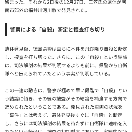
留まった。それから2日後の12月27日、三笠氏の遺体が阿
南市郊外の福井川河川敷で発見された。
警察による「自殺」断定と捜査打ち切り
遺体発見後、徳島県警は直ちに本件を飛び降り自殺と断定
し、捜査を打ち切った。さらに、この「自殺」という結論
は、司法解剖の結果が判明するよりも前に、県警から自衛
隊へと伝えられていたという事実が判明している。
この一連の動きは、警察が極めて早い段階で「自殺」とい
う結論に傾き、その後の捜査がその結論を補強する方向で
進められたということである。発見された車両の状況を
「事件」とは考えず、遺体発見後すぐに「自殺」と断定
し、さらには司法解剖の結果を待たずに自衛隊に連絡を入
れたという経過は、捜査の初期対応において、客観的な証