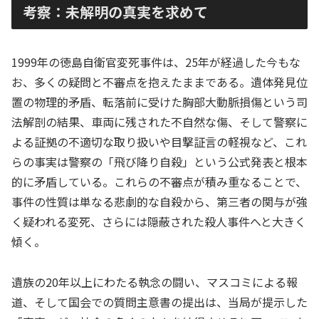
考察：未解明の真実を求めて
1999年の徳島自衛官変死事件は、25年が経過した今もな
お、多くの疑問と不審点を抱えたままである。遺体発見位
置の物理的矛盾、転落前に受けた胸部大動脈損傷という司
法解剖の結果、車両に残された不自然な傷、そして警察に
よる証拠の不適切な取り扱いや目撃証言の軽視など、これ
らの事実は警察の「飛び降り自殺」という公式発表と根本
的に矛盾している。これらの不審点が積み重なることで、
事件の性質は単なる悲劇的な自殺から、第三者の関与が強
く疑われる変死、さらには隠蔽された殺人事件へと大きく
傾く。
遺族の20年以上にわたる執念の闘い、マスコミによる報
道、そして国会での質問主意書の提出は、当局が提示した