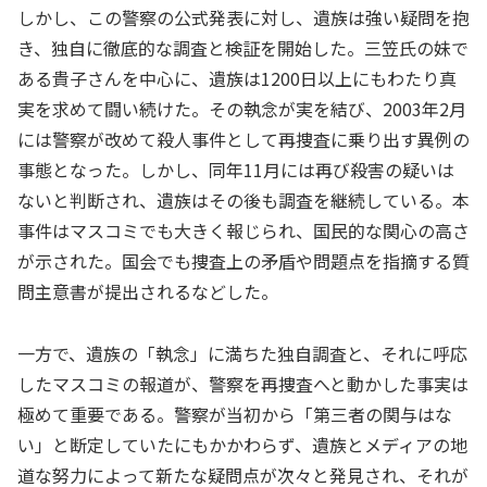
しかし、この警察の公式発表に対し、遺族は強い疑問を抱
き、独自に徹底的な調査と検証を開始した。三笠氏の妹で
ある貴子さんを中心に、遺族は1200日以上にもわたり真
実を求めて闘い続けた。その執念が実を結び、2003年2月
には警察が改めて殺人事件として再捜査に乗り出す異例の
事態となった。しかし、同年11月には再び殺害の疑いは
ないと判断され、遺族はその後も調査を継続している。本
事件はマスコミでも大きく報じられ、国民的な関心の高さ
が示された。国会でも捜査上の矛盾や問題点を指摘する質
問主意書が提出されるなどした。
一方で、遺族の「執念」に満ちた独自調査と、それに呼応
したマスコミの報道が、警察を再捜査へと動かした事実は
極めて重要である。警察が当初から「第三者の関与はな
い」と断定していたにもかかわらず、遺族とメディアの地
道な努力によって新たな疑問点が次々と発見され、それが