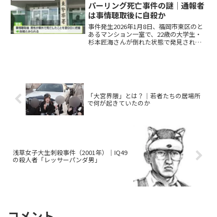
どの高級物...
パーリング死亡事件の謎｜通報者
は事情聴取後に自殺か
事件発生2026年1月8日、福岡市東区のと
あるマンション一室で、22歳の大学生・
杉本匠海さんが倒れた状態で発見されま
した。彼はそのまま病院に搬送されまし
たが、約2時間後に死亡が確認されます。
杉本さんの遺体には肋骨の骨折があり、
顔面を含む全身...
「大宮界隈」とは？｜若者たちの居場所
で何が起きていたのか
浅草女子大生刺殺事件（2001年）｜IQ49
の殺人者「レッサーパンダ男」
コメント