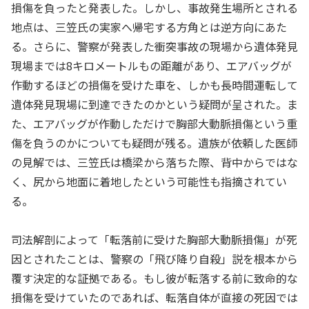
損傷を負ったと発表した。しかし、事故発生場所とされる
地点は、三笠氏の実家へ帰宅する方角とは逆方向にあた
る。さらに、警察が発表した衝突事故の現場から遺体発見
現場までは8キロメートルもの距離があり、エアバッグが
作動するほどの損傷を受けた車を、しかも長時間運転して
遺体発見現場に到達できたのかという疑問が呈された。ま
た、エアバッグが作動しただけで胸部大動脈損傷という重
傷を負うのかについても疑問が残る。遺族が依頼した医師
の見解では、三笠氏は橋梁から落ちた際、背中からではな
く、尻から地面に着地したという可能性も指摘されてい
る。
司法解剖によって「転落前に受けた胸部大動脈損傷」が死
因とされたことは、警察の「飛び降り自殺」説を根本から
覆す決定的な証拠である。もし彼が転落する前に致命的な
損傷を受けていたのであれば、転落自体が直接の死因では