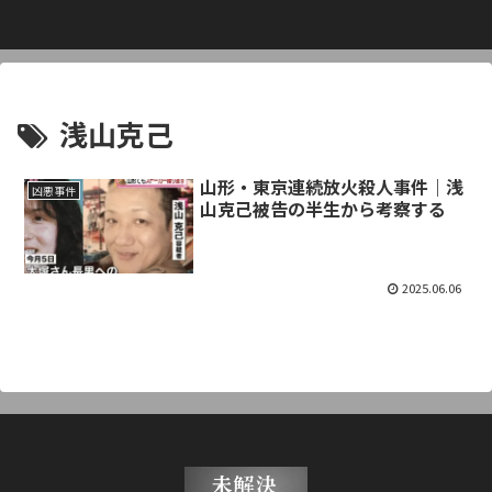
浅山克己
山形・東京連続放火殺人事件｜浅
凶悪事件
山克己被告の半生から考察する
2025.06.06