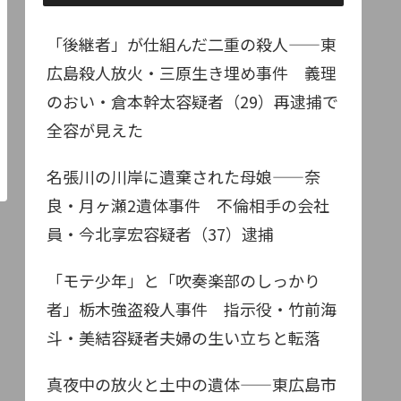
「後継者」が仕組んだ二重の殺人——東
広島殺人放火・三原生き埋め事件 義理
のおい・倉本幹太容疑者（29）再逮捕で
全容が見えた
名張川の川岸に遺棄された母娘——奈
良・月ヶ瀬2遺体事件 不倫相手の会社
員・今北享宏容疑者（37）逮捕
「モテ少年」と「吹奏楽部のしっかり
者」栃木強盗殺人事件 指示役・竹前海
斗・美結容疑者夫婦の生い立ちと転落
真夜中の放火と土中の遺体——東広島市