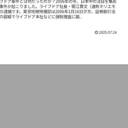
ブドア事件とは何だったのか？2006年の冬、日本中の注目を集め
事件が起こりました。ライブドア社長・堀江貴文（通称ホリエモ
の逮捕です。東京地検特捜部は2006年1月16日夕方、証券取引法
の容疑でライブドア本社などに強制捜査に踏...
2025.07.24