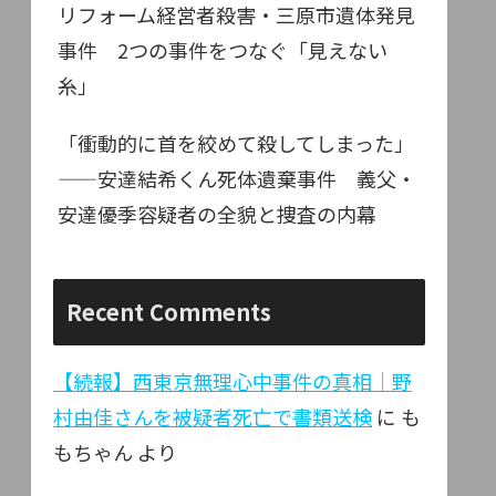
リフォーム経営者殺害・三原市遺体発見
事件 2つの事件をつなぐ「見えない
糸」
「衝動的に首を絞めて殺してしまった」
——安達結希くん死体遺棄事件 義父・
安達優季容疑者の全貌と捜査の内幕
Recent Comments
【続報】西東京無理心中事件の真相｜野
村由佳さんを被疑者死亡で書類送検
に
も
もちゃん
より