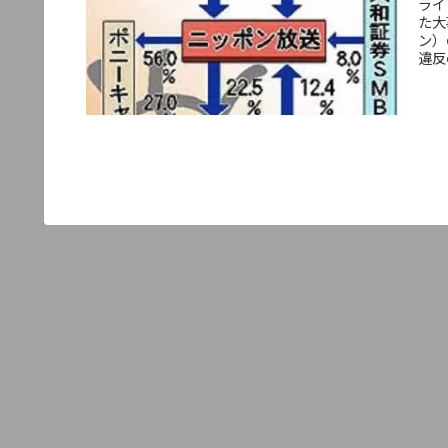
ライ
た大
ン）
違反