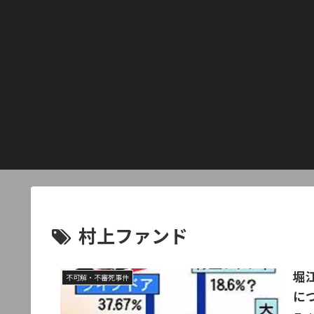
村上ファンド
堀
不可解・不審死事件
に