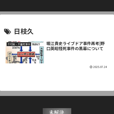
日枝久
堀江貴史ライブドア事件再考|野
不可解・不審死事件
口英昭怪死事件の黒幕について
2025.07.24