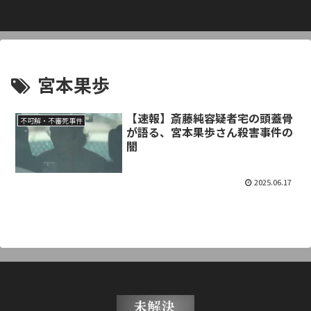
宮本果歩
【速報】斎藤純容疑者宅の頭蓋骨
不可解・不審死事件
が語る、宮本果歩さん殺害事件の
闇
2025.06.17