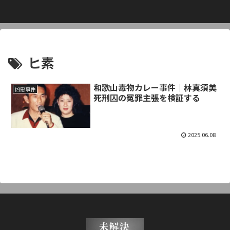
ヒ素
和歌山毒物カレー事件｜林真須美
凶悪事件
死刑囚の冤罪主張を検証する
2025.06.08