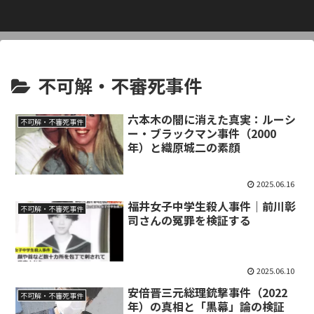
不可解・不審死事件
六本木の闇に消えた真実：ルーシ
不可解・不審死事件
ー・ブラックマン事件（2000
年）と織原城二の素顔
2025.06.16
福井女子中学生殺人事件｜前川彰
不可解・不審死事件
司さんの冤罪を検証する
2025.06.10
安倍晋三元総理銃撃事件（2022
不可解・不審死事件
年）の真相と「黒幕」論の検証